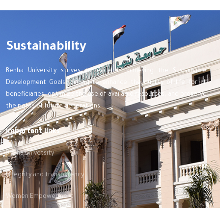
Sustainability
Benha University strives to excel in achieving the Sustainable
Development Goals, aiming to enhance the quality of life for all
beneficiaries, optimize the use of available resources, and preserve
the rights of future generations.
Important links
Benha Univetsity
Integrity and transparency
Women Empowerment