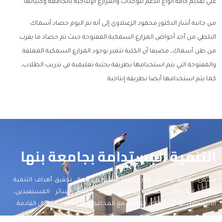
علي تقديم كافة أنواع الدعم للوحدات والمزارع الإنتاجية بالجامعة وكلياتها.
من جانبه أشار الدكتور محمود الزعبلاوي إلى أنه تم اليوم حصاد أسماك
البلطي من أحد أحواض المزارع السمكية المفتوحة حيث تم حصاد ما يقرب
من طن أسماك، مضيفا أن الكلية تتميز بوجود المزارع السمكية المغلقة
والمفتوحة التي يتم استخدامها بطريقة بحثية تعليمية في تدريب الطلاب،
كما يتم استخدامها أيضا بطريقة إنتاجية.
التنمية المستدامة بجامعة بنها
تسعى جامعة بنها أن يكون أدائها متميزا في مجال تحقيق أهداف التنمية
المستدامة والتي تهدف لتحقيق جودة الحياة لسائر المستفيدين،
الاستغلال الأمثل للموارد المتاحة مع المحافظة على حقوق الأجيال القادمة.