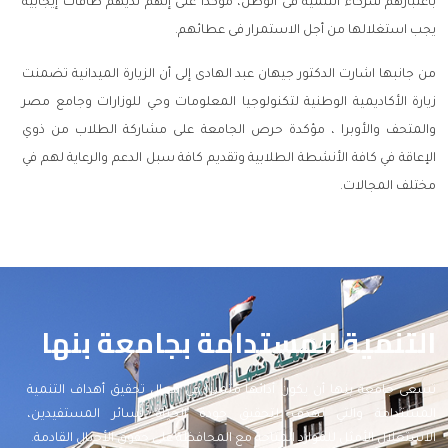
باعتبارهم شركاء التنمية فى الوطن، مؤكداً على إنهم لديهم طاقات إيجابية
يجب استغلالها من أجل الاستمرار فى عطائهم.
من جانبها اشارت الدكتور جيهان عبد الهادى إلى أن الزيارة الميدانية تضمنت
زيارة الأكاديمية الوطنية لتكنولوجيا المعلومات وحي للوزارات وجامع مصر
والمتحف والأوبرا ، مؤكدة حرص الجامعة على مشاركة الطلاب من ذوي
الإعاقة في كافة الأنشطة الطلابية وتقديم كافة سبل الدعم والرعاية لهم في
مختلف المجالات.
التنمية المستدامة بجامعة بنها
تسعى جامعة بنها أن يكون أدائها متميزا في مجال تحقيق أهداف التنمية
المستدامة والتي تهدف لتحقيق جودة الحياة لسائر المستفيدين،
الاستغلال الأمثل للموارد المتاحة مع المحافظة على حقوق الأجيال القادمة.